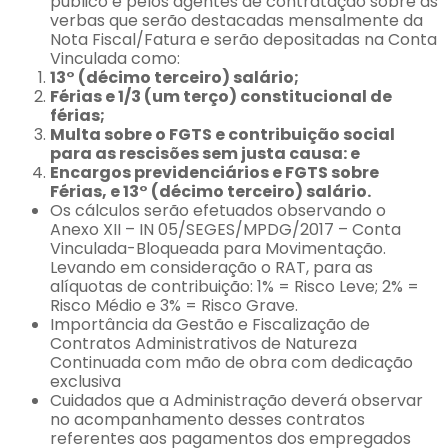
público e pelos agentes de contratação sobre as
verbas que serão destacadas mensalmente da
Nota Fiscal/Fatura e serão depositadas na Conta
Vinculada como:
13° (décimo terceiro) salário;
Férias e 1/3 (um terço) constitucional de
férias;
Multa sobre o FGTS e contribuição social
para as rescisões sem justa causa: e
Encargos previdenciários e FGTS sobre
Férias, e 13° (décimo terceiro) salário.
Os cálculos serão efetuados observando o
Anexo XII – IN 05/SEGES/MPDG/2017 – Conta
Vinculada-Bloqueada para Movimentação.
Levando em consideração o RAT, para as
alíquotas de contribuição: 1% = Risco Leve; 2% =
Risco Médio e 3% = Risco Grave.
Importância da Gestão e Fiscalização de
Contratos Administrativos de Natureza
Continuada com mão de obra com dedicação
exclusiva
Cuidados que a Administração deverá observar
no acompanhamento desses contratos
referentes aos pagamentos dos empregados