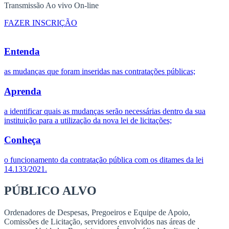
Transmissão Ao vivo On-line
FAZER INSCRIÇÃO
Entenda
as mudanças que foram inseridas nas contratações públicas;
Aprenda
a identificar quais as mudanças serão necessárias dentro da sua
instituição para a utilização da nova lei de licitações;
Conheça
o funcionamento da contratação pública com os ditames da lei
14.133/2021.
PÚBLICO ALVO
Ordenadores de Despesas, Pregoeiros e Equipe de Apoio,
Comissões de Licitação, servidores envolvidos nas áreas de