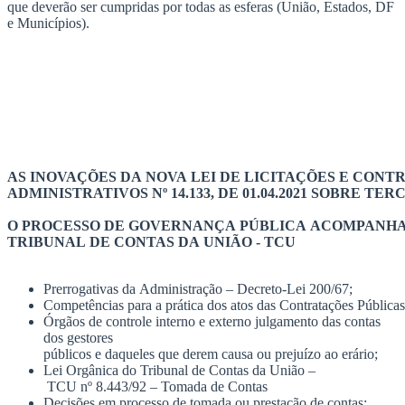
que deverão ser cumpridas por todas as esferas (União, Estados, DF
e Municípios).
AS
INOVAÇÕES
DA
NOVA
LEI
DE
LICITAÇÕES
E
CONTR
ADMINISTRATIVOS
Nº
14.133,
DE
01.04.2021
SOBRE
TERC
O
PROCESSO
DE
GOVERNANÇA
PÚBLICA
AC
OMPANH
TRIBUNAL
DE
CONT
AS
DA
UNIÃO
-
TCU
Prerrogativas
da
Administração
–
Decreto-Lei
200/67;
Competências
para
a
prática
dos
atos
das
Contratações
Públicas
Órgãos
de
controle
interno
e
externo julgamento das contas
dos
gestores
públicos
e
daqueles
que
derem
causa
ou
prejuízo
ao
erário;
Lei
Orgânica
do
Tribunal
de
Contas
da
União
–
TCU
nº
8.443/92
–
Tomada
de
Contas
Decisões
em
processo
de
tomada
ou
prestação
de
contas;