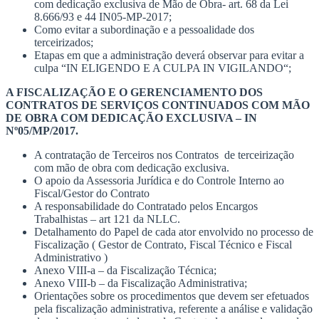
com dedicação exclusiva de Mão de Obra- art. 68 da Lei
8.666/93 e 44 IN05-MP-2017;
Como evitar a subordinação e a pessoalidade dos
terceirizados;
Etapas em que a administração deverá observar para evitar a
culpa “IN ELIGENDO E A CULPA IN VIGILANDO“;
A FISCALIZAÇÃO E O GERENCIAMENTO DOS
CONTRATOS DE SERVIÇOS CONTINUADOS COM MÃO
DE OBRA COM DEDICAÇÃO EXCLUSIVA – IN
Nº05/MP/2017.
A contratação de Terceiros nos Contratos de terceirização
com mão de obra com dedicação exclusiva.
O apoio da Assessoria Jurídica e do Controle Interno ao
Fiscal/Gestor do Contrato
A responsabilidade do Contratado pelos Encargos
Trabalhistas – art 121 da NLLC.
Detalhamento do Papel de cada ator envolvido no processo de
Fiscalização ( Gestor de Contrato, Fiscal Técnico e Fiscal
Administrativo )
Anexo VIII-a – da Fiscalização Técnica;
Anexo VIII-b – da Fiscalização Administrativa;
Orientações sobre os procedimentos que devem ser efetuados
pela fiscalização administrativa, referente a análise e validação