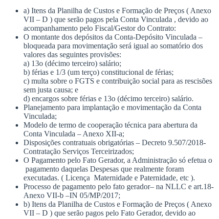
a) Itens da Planilha de Custos e Formação de Preços ( Anexo
VII – D ) que serão pagos pela Conta Vinculada , devido ao
acompanhamento pelo Fiscal/Gestor do Contrato:
O montante dos depósitos da Conta-Depósito Vinculada –
bloqueada para movimentação será igual ao somatório dos
valores das seguintes provisões:
a) 13o (décimo terceiro) salário;
b) férias e 1/3 (um terço) constitucional de férias;
c) multa sobre o FGTS e contribuição social para as rescisões
sem justa causa; e
d) encargos sobre férias e 13o (décimo terceiro) salário.
Planejamento para implantação e movimentação da Conta
Vinculada;
Modelo de termo de cooperação técnica para abertura da
Conta Vinculada – Anexo XII-a;
Disposições contratuais obrigatórias – Decreto 9.507/2018-
Contratação Serviços Terceirizados;
O Pagamento pelo Fato Gerador, a Administração só efetua o
pagamento daquelas Despesas que realmente foram
executadas. ( Licença Maternidade e Paternidade, etc ).
Processo de pagamento pelo fato gerador– na NLLC e art.18-
Anexo VII-b –IN 05/MP/2017;
b) Itens da Planilha de Custos e Formação de Preços ( Anexo
VII – D ) que serão pagos pelo Fato Gerador, devido ao