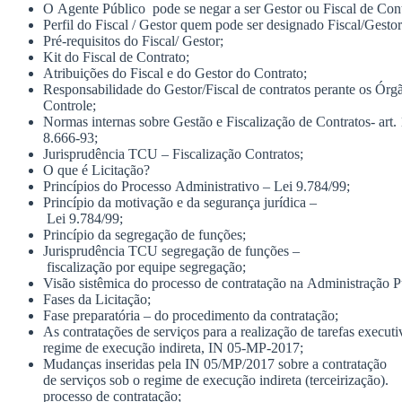
O
Agente
Público
pode
se
negar
a
ser
Gestor
ou
Fiscal
de
Cont
Perfil
do
Fiscal
/
Gestor
quem
pode
ser
designado
Fiscal/Gestor
Pré-requisitos
do
Fiscal/
Gestor;
Kit
do
Fiscal
de
Contrato;
Atribuições
do
Fiscal
e
do
Gestor
do
Contrato;
Responsabilidade
do
Gestor/Fiscal
de
contratos
perante
os
Órg
Controle;
Normas
internas
sobre
Gestão
e
Fiscalização
de
Contratos-
art.
8.666-93;
Jurisprudência
TCU
–
Fiscalização
Contratos;
O
que
é
Licitação?
Princípios
do
Processo
Administrativo
–
Lei
9.784/99;
Princípio
da
motivação
e
da
segurança
jurídica
–
Lei
9.784/99;
Princípio
da
segregação
de
funções;
Jurisprudência
TCU
segregação
de
funções
–
fiscalização
por
equipe segregação;
Visão
sistêmica
do
processo
de
contratação
na
Administração
P
Fases
da
Licitação;
Fase
preparatória
–
do
procedimento
da
contratação;
As
contratações
de
serviços
para
a
realização
de
tarefas
executi
regime
de
execução
indireta,
IN
05-MP-2017;
Mudanças inseridas pela IN 05/MP/2017 sobre a contratação
de serviços sob o regime de execução indireta (terceirização).
processo de contratação;