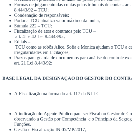
Formas
de
julgamento
das
contas
pelos
tribunais
de
contas-
art.
8.4443/92
–
TCU;
Condenação
de
responsáveis;
Portaria
TCU
atualiza
valor
máximo
da
multa;
Súmula
222
–
TCU;
Fiscalização
de
atos
e
contratos
pelo
TCU
–
art.
41
e
42
Lei
8.4443/92;
Editais
–
TCU
como
as
robôs
Alice,
Sofia
e
Monica
ajudam
o
TCU
a
c
irregularidades
em
Licitações;
Prazos
para
guarda
de
documentos
para
análise
do
controle
ext
art.
21
Lei 8.443/92;
BASE
LEGAL
DA
DESIGNAÇÃO
DO
GESTOR
DO
CONTR
A
Fiscalização
na
forma
do
art.
117
da
NLLC
A
indicação
do
Agente
Público
para
ser
Fiscal
ou
Gestor
de
Co
observando
a
Gestão
por
Competência
e
o
Princípio
da
Segreg
Funç
ões.
Gestão
e
Fiscalização
IN
05/MP/2017;