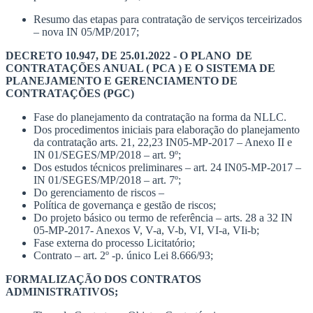
Resumo das etapas para contratação de serviços terceirizados
– nova IN 05/MP/2017;
DECRETO 10.947, DE 25.01.2022 - O PLANO DE
CONTRATAÇÕES ANUAL ( PCA ) E O SISTEMA DE
PLANEJAMENTO E GERENCIAMENTO DE
CONTRATAÇÕES (PGC)
Fase do planejamento da contratação na forma da NLLC.
Dos procedimentos iniciais para elaboração do planejamento
da contratação arts. 21, 22,23 IN05-MP-2017 – Anexo II e
IN 01/SEGES/MP/2018 – art. 9º;
Dos estudos técnicos preliminares – art. 24 IN05-MP-2017 –
IN 01/SEGES/MP/2018 – art. 7º;
Do gerenciamento de riscos –
Política de governança e gestão de riscos;
Do projeto básico ou termo de referência – arts. 28 a 32 IN
05-MP-2017- Anexos V, V-a, V-b, VI, VI-a, VIi-b;
Fase externa do processo Licitatório;
Contrato – art. 2º -p. único Lei 8.666/93;
FORMALIZAÇÃO DOS CONTRATOS
ADMINISTRATIVOS;