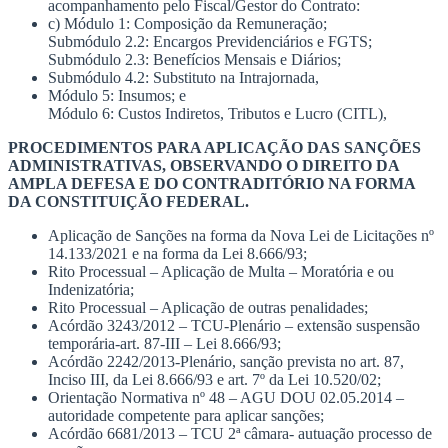
acompanhamento pelo Fiscal/Gestor do Contrato:
c) Módulo 1: Composição da Remuneração;
Submódulo 2.2: Encargos Previdenciários e FGTS;
Submódulo 2.3: Benefícios Mensais e Diários;
Submódulo 4.2: Substituto na Intrajornada,
Módulo 5: Insumos; e
Módulo 6: Custos Indiretos, Tributos e Lucro (CITL),
PROCEDIMENTOS PARA APLICAÇÃO DAS SANÇÕES
ADMINISTRATIVAS, OBSERVANDO O DIREITO DA
AMPLA DEFESA E DO CONTRADITÓRIO NA FORMA
DA CONSTITUIÇÃO FEDERAL.
Aplicação de Sanções na forma da Nova Lei de Licitações nº
14.133/2021 e na forma da Lei 8.666/93;
Rito Processual – Aplicação de Multa – Moratória e ou
Indenizatória;
Rito Processual – Aplicação de outras penalidades;
Acórdão 3243/2012 – TCU-Plenário – extensão suspensão
temporária-art. 87-III – Lei 8.666/93;
Acórdão 2242/2013-Plenário, sanção prevista no art. 87,
Inciso III, da Lei 8.666/93 e art. 7º da Lei 10.520/02;
Orientação Normativa nº 48 – AGU DOU 02.05.2014 –
autoridade competente para aplicar sanções;
Acórdão 6681/2013 – TCU 2ª câmara- autuação processo de