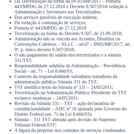
Da Terceirização na forma da IN 05/MP/2017 – Portaria
443/MPDG de 27.12.2018 e Decreto 9.507/2018 vedação à
Administração e Servidores aos Terceirizados;
Dos serviços passíveis de execução indireta;
Da vedação à contratação de serviços;
Portaria nº 443/MPDG de 27.12.2018
Terceirização na forma do Decreto 9.507, de 21.09.2018;
Administração não se vincula aos Acordos, Dissídios ou
Convenções Coletivas – NLLC – art.6º – IN05/MP/2017, art.
9º, p. único decreto 9.507/2018;
O não pagamento do salário dos terceirizados e a súmula
331/TST;
Responsabilidade solidária da Administração – Previdência
Social – art. 71 – Lei 8.666/93;
Contexto da responsabilidade subsidiária trabalhista da
administração pública- Súmula 331 do TST;
TST modifica texto da Súmula nº 331 – 24/05/2011;
Terceirização na Administração Pública: Presidente do TST
esclarece mudanças – 24/05/2011;
Revisão da Súmula 331 – TST – ação declaratória de
constitucionalidade – ADC nº 16 ajuizada pelo Governo do
Distrito Federal (art. 71 da Lei 8.666/93);
Súmula – 331 TST alterada após decisão do Supremo
Tribunal Federal-STF;
A figura do preposto nos contratos de serviços continuados