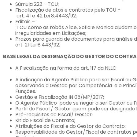
Súmula
222
–
TCU;
Fiscalização
de
atos
e
contratos
pelo
TCU
–
art.
41
e
42
Lei
8.4443/92;
Editais
–
TCU
como
as
robôs
Alice,
Sofia
e
Monica
ajudam
o
irregularidades
em
Licitações;
Prazos
para
guarda
de
documentos
para
análise
d
art.
21
Lei 8.443/92;
BASE
LEGAL
DA
DESIGNAÇÃO
DO
GESTOR
DO
CONTRA
A
Fiscalização
na
forma
do
art.
117
da
NLLC
A
indicação
do
Agente
Público
para
ser
Fiscal
ou
G
observando
a
Gestão
por
Competência
e
o
Princí
Funç
ões.
Gestão
e
Fiscalização
IN
05/MP/2017;
O
Agente
Público
pode
se
negar
a
ser
Gestor
ou
F
Perfil
do
Fiscal
/
Gestor
quem
pode
ser
designado
Pré-requisitos
do
Fiscal/
Gestor;
Kit
do
Fiscal
de
Contrato;
Atribuições
do
Fiscal
e
do
Gestor
do
Contrato;
Responsabilidade
do
Gestor/Fiscal
de
contratos
p