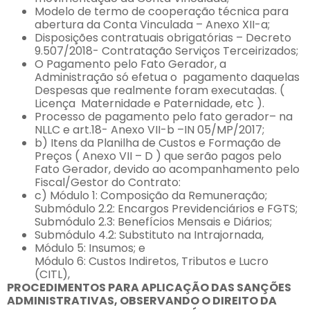
Modelo de termo de cooperação técnica para
abertura da Conta Vinculada – Anexo XII-a;
Disposições contratuais obrigatórias – Decreto
9.507/2018- Contratação Serviços Terceirizados;
O Pagamento pelo Fato Gerador, a
Administração só efetua o pagamento daquelas
Despesas que realmente foram executadas. (
Licença Maternidade e Paternidade, etc ).
Processo de pagamento pelo fato gerador– na
NLLC e art.18- Anexo VII-b –IN 05/MP/2017;
b) Itens da Planilha de Custos e Formação de
Preços ( Anexo VII – D ) que serão pagos pelo
Fato Gerador, devido ao acompanhamento pelo
Fiscal/Gestor do Contrato:
c) Módulo 1: Composição da Remuneração;
Submódulo 2.2: Encargos Previdenciários e FGTS;
Submódulo 2.3: Benefícios Mensais e Diários;
Submódulo 4.2: Substituto na Intrajornada,
Módulo 5: Insumos; e
Módulo 6: Custos Indiretos, Tributos e Lucro
(CITL),
PROCEDIMENTOS PARA APLICAÇÃO DAS SANÇÕES
ADMINISTRATIVAS, OBSERVANDO O DIREITO DA