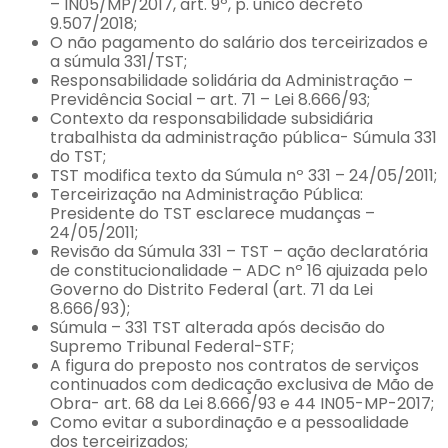
– IN05/MP/2017, art. 9º, p. único decreto
9.507/2018;
O não pagamento do salário dos terceirizados e
a súmula 331/TST;
Responsabilidade solidária da Administração –
Previdência Social – art. 71 – Lei 8.666/93;
Contexto da responsabilidade subsidiária
trabalhista da administração pública- Súmula 331
do TST;
TST modifica texto da Súmula nº 331 – 24/05/2011;
Terceirização na Administração Pública:
Presidente do TST esclarece mudanças –
24/05/2011;
Revisão da Súmula 331 – TST – ação declaratória
de constitucionalidade – ADC nº 16 ajuizada pelo
Governo do Distrito Federal (art. 71 da Lei
8.666/93);
Súmula – 331 TST alterada após decisão do
Supremo Tribunal Federal-STF;
A figura do preposto nos contratos de serviços
continuados com dedicação exclusiva de Mão de
Obra- art. 68 da Lei 8.666/93 e 44 IN05-MP-2017;
Como evitar a subordinação e a pessoalidade
dos terceirizados;