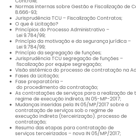
Controle;
Normas
internas
sobre
Gestão
e
Fiscalização
de
C
8.666-93;
Jurisprudência
TCU
–
Fiscalização
Contratos;
O
que
é
Licitação?
Princípios
do
Processo
Administrativo
–
Lei
9.784/99;
Princípio
da
motivação
e
da
segurança
jurídica
–
Lei
9.784/99;
Princípio
da
segregação
de
funções;
Jurisprudência
TCU
segregação
de
funções
–
fiscalização
por
equipe segregação;
Visão
sistêmica
do
processo
de
contratação
na
Ad
Fases
da
Licitação;
Fase
preparatória
–
do
procedimento
da
contratação;
As
contratações
de
serviços
para
a
realização
de
regime
de
execução
indireta,
IN
05-MP-2017;
Mudanças inseridas pela IN 05/MP/2017 sobre a
contratação de serviços sob o regime de
execução indireta (terceirização). processo de
contratação;
Resumo das etapas para contratação de
serviços terceirizados – nova IN 05/MP/2017;