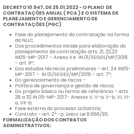
DECRETO 10.947, DE 25.01.2022 - O PLANO DE
CONTRATAÇÕES ANUAL ( PCA ) E O SISTEMA DE
PLANEJAMENTO E GERENCIAMENTO DE
CONTRATAÇÕES (PGC)
Fase do planejamento da contratação na forma
da NLLC.
Dos procedimentos iniciais para elaboração do
planejamento da contratação arts. 21, 22,23
IN05-MP-2017 – Anexo II e IN 01/SEGES/MP/2018
– art. 9º;
Dos estudos técnicos preliminares – art. 24 IN05-
MP-2017 – IN 01/SEGES/MP/2018 – art. 7º;
Do gerenciamento de riscos –
Política de governança e gestão de riscos;
Do projeto básico ou termo de referência – arts.
28 a 32 IN 05-MP-2017- Anexos V, V-a, V-b, VI, VI-
a, VIi-b;
Fase externa do processo Licitatório;
Contrato – art. 2º -p. único Lei 8.666/93;
FORMALIZAÇÃO DOS CONTRATOS
ADMINISTRATIVOS;