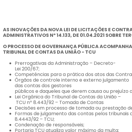
AS
INOVAÇÕES
DA
NOVA
LEI
DE
LICITAÇÕES
E
CONTR
ADMINISTRATIVOS
Nº
14.133,
DE
01.04.2021
SOBRE
TER
O
PROCESSO
DE
GOVERNANÇA
PÚBLICA
AC
OMPANH
TRIBUNAL
DE
CONT
AS
DA
UNIÃO
-
TCU
Prerrogativas
da
Administração
–
Decreto-
Lei
200/67;
Competências
para
a
prática
dos
atos
das
Contra
Órgãos
de
controle
interno
e
externo julgamento
das contas dos
gestores
públicos
e
daqueles
que
derem
causa
ou
prejuízo
Lei
Orgânica
do
Tribunal
de
Contas
da
União
–
TCU
nº
8.443/92
–
Tomada
de
Contas
Decisões
em
processo
de
tomada
ou
prestação
d
Formas
de
julgamento
das
contas
pelos
tribunais
8.4443/92
–
TCU;
Condenação
de
responsáveis;
Portaria
TCU
atualiza
valor
máximo
da
multa;