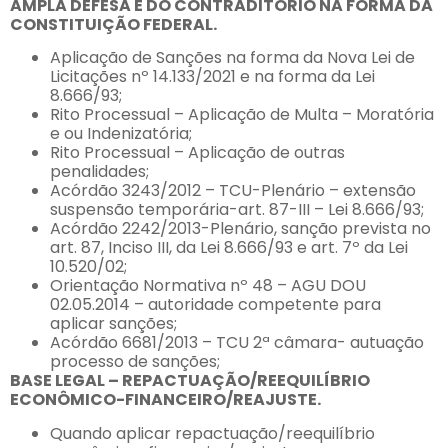
AMPLA DEFESA E DO CONTRADITÓRIO NA FORMA DA
CONSTITUIÇÃO FEDERAL.
Aplicação de Sanções na forma da Nova Lei de
Licitações nº 14.133/2021 e na forma da Lei
8.666/93;
Rito Processual – Aplicação de Multa – Moratória
e ou Indenizatória;
Rito Processual – Aplicação de outras
penalidades;
Acórdão 3243/2012 – TCU-Plenário – extensão
suspensão temporária-art. 87-III – Lei 8.666/93;
Acórdão 2242/2013-Plenário, sanção prevista no
art. 87, Inciso III, da Lei 8.666/93 e art. 7º da Lei
10.520/02;
Orientação Normativa nº 48 – AGU DOU
02.05.2014 – autoridade competente para
aplicar sanções;
Acórdão 6681/2013 – TCU 2ª câmara- autuação
processo de sanções;
BASE LEGAL – REPACTUAÇÃO/REEQUILÍBRIO
ECONÔMICO-FINANCEIRO/REAJUSTE.
Quando aplicar repactuação/reequilíbrio