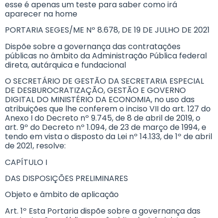
esse é apenas um teste para saber como irá
aparecer na home
PORTARIA SEGES/ME Nº 8.678, DE 19 DE JULHO DE 2021
Dispõe sobre a governança das contratações
públicas no âmbito da Administração Pública federal
direta, autárquica e fundacional
O SECRETÁRIO DE GESTÃO DA SECRETARIA ESPECIAL
DE DESBUROCRATIZAÇÃO, GESTÃO E GOVERNO
DIGITAL DO MINISTÉRIO DA ECONOMIA, no uso das
atribuições que lhe conferem o inciso VII do art. 127 do
Anexo I do Decreto nº 9.745, de 8 de abril de 2019, o
art. 9º do Decreto nº 1.094, de 23 de março de 1994, e
tendo em vista o disposto da Lei nº 14.133, de 1º de abril
de 2021, resolve:
CAPÍTULO I
DAS DISPOSIÇÕES PRELIMINARES
Objeto e âmbito de aplicação
Art. 1º Esta Portaria dispõe sobre a governança das