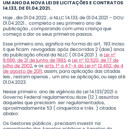
UM ANO DA NOVA LEI DE LICITAÇÕES E CONTRATOS
14.133, DE 01.04.2021.
Hoje , dia 01.04.2022 , a NLLC 14.133, de 01.04.2021 – DOU
01.04.2021 , completa o seu primeiro ano de
publicação , comparando com uma criança que
começa a dar os seus primeiros passos.
Esse primeiro ano, significa na forma do art. 193 Inciso
II que ficam revogadas: após decorridos 2 (dois) anos
da publicação oficial da NLLC ( 01.04.2021 ) a
Lei nº
8.666, de 21 de junho de 1993
, a
Lei nº 10.520, de 17 de
julho de 2002
, e os
arts. 1º a 47-A da Lei nº 12.462, de 4
de agosto de 2011
; assim, para aplicação das citadas
leis , restam apenas , um ano se aplicação, ou seja até
01.04.2023.
Nesse primeiro ano de vigência da Lei 14.133/2021 o
Governo Federal regulamentou doze (12 ) assuntos
daqueles que precisam ser regulamentados,
aproximadamente 53 ( cinquenta e três ) citados
abaixo:
Os Gestores públicos , precisam investir na
capacitação dos Agentes públicos e Agentes de