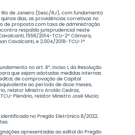
o Rio de Janeiro (Sesc/RJ), com fundamento
 quinze dias, as providências corretivas no
ção de proposta com taxa de administração
encontra respaldo jurisprudencial neste
n Cavalcanti, 1556/2014-TCU-2ª Câmara,
rman Cavalcanti, e 2.004/2018-TCU-1ª
undamento no art. 9º, inciso I, da Resolução
, para que sejam adotadas medidas internas
 edital, de comprovação de Capital
r equivalente ao período de doze meses,
, relator Ministro Aroldo Cedraz,
TCU-Plenário, relator Ministro José Mucio;
identificada no Pregão Eletrônico 8/2022,
tes:
pugnações apresentadas ao edital do Pregão