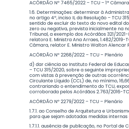
ACÓRDÃO Nº 7465/2022 – TCU – 1ª Câmara
1.6. Determinações: determinar à Administr
no artigo 4º, inciso II, da Resolução – TCU 
sentido de excluir do texto do novo edital
zero ou negativa, prevista inicialmente na n
Tribunal, a exemplo dos Acórdãos 321/2021-
relatora E. Ministra Ana Arraes, 1.482/2019
Câmara, relator E. Ministro Walton Alencar 
ACÓRDÃO Nº 2268/2022 – TCU – Plenário
d) dar ciência ao Instituto Federal de Educa
– TCU 315/2020, sobre a seguinte improprie
com vistas à prevenção de outras ocorrênci
Circulante Líquido (CCL) de, no mínimo, 16,
contrariando o entendimento do TCU, expos
corroborada pelos Acórdãos 2.763/2016-TCU-P
ACÓRDÃO Nº 2279/2022 – TCU – Plenário
1.7.1. ao Conselho de Arquitetura e Urbanis
para que sejam adotadas medidas internas 
1.7.1.1. ausência de publicação, no Portal