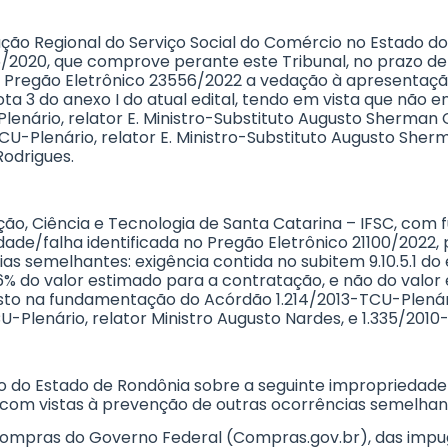
ação Regional do Serviço Social do Comércio no Estado d
315/2020, que comprove perante este Tribunal, no prazo de
 do Pregão Eletrônico 23556/2022 a vedação à apresenta
ota 3 do anexo I do atual edital, tendo em vista que não 
Plenário, relator E. Ministro-Substituto Augusto Sherma
-TCU-Plenário, relator E. Ministro-Substituto Augusto She
Rodrigues.
ção, Ciência e Tecnologia de Santa Catarina – IFSC, com f
dade/falha identificada no Pregão Eletrônico 21100/2022
as semelhantes: exigência contida no subitem 9.10.5.1 do
66% do valor estimado para a contratação, e não do valo
to na fundamentação do Acórdão 1.214/2013-TCU-Plenário
lenário, relator Ministro Augusto Nardes, e 1.335/2010-
mo do Estado de Rondônia sobre a seguinte impropriedade 
com vistas à prevenção de outras ocorrências semelhan
 de Compras do Governo Federal (Compras.gov.br), das im