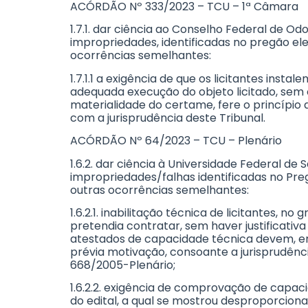
ACÓRDÃO Nº 333/2023 – TCU – 1ª Câmara
1.7.1. dar ciência ao Conselho Federal de Od
impropriedades, identificadas no pregão el
ocorrências semelhantes:
1.7.1.1 a exigência de que os licitantes ins
adequada execução do objeto licitado, sem 
materialidade do certame, fere o princípio d
com a jurisprudência deste Tribunal.
ACÓRDÃO Nº 64/2023 – TCU – Plenário
1.6.2. dar ciência à Universidade Federal de
impropriedades/falhas identificadas no Pr
outras ocorrências semelhantes:
1.6.2.1. inabilitação técnica de licitantes
pretendia contratar, sem haver justificativa
atestados de capacidade técnica devem, em
prévia motivação, consoante a jurisprudênc
668/2005-Plenário;
1.6.2.2. exigência de comprovação de capac
do edital, a qual se mostrou desproporcion