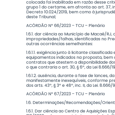
colocada foi inabilitada em razão desse crit
grupo 1 do certame, em afronta ao art. 37, inci
Decreto 10.024/2019, bem como à jurisprudê
deste Tribunal;
ACÓRDÃO Nº 66/2023 – TCU – Plenário
1.6.1. dar ciência ao Município de Macaé/RJ,
impropriedades/falhas, identificadas no Pr
outras ocorrências semelhantes:
1.6.1.1. exigência junto à licitante classif
equipamentos indicados na proposta, bem co
contratos que atestem a disponibilidade do
o que contraria o art. 30, § 6º, da Lei 8.666/
1.6.1.2. ausência, durante a fase de lances
manifestamente inexequíveis, conforme previ
dos arts. 43º, § 3º e 48º, inc. II, da Lei. 8.666/93
ACÓRDÃO Nº 67/2023 – TCU – Plenário
1.6. Determinações/Recomendações/Orient
1.6.1. Dar ciência ao Centro de Aquisições 