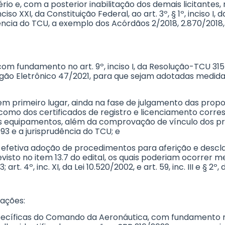
ério e, com a posterior inabilitação dos demais licitantes
so XXI, da Constituição Federal, ao art. 3º, § 1º, inciso I, d
ncia do TCU, a exemplo dos Acórdãos 2/2018, 2.870/2018, 
 com fundamento no art. 9º, inciso I, da Resolução-TCU 31
egão Eletrônico 47/2021, para que sejam adotadas medid
icada em primeiro lugar, ainda na fase de julgamento das p
mo dos certificados de registro e licenciamento corresp
s equipamentos, além da comprovação de vínculo dos pro
1993 e a jurisprudência do TCU; e
, da efetiva adoção de procedimentos para aferição e desc
sto no item 13.7 do edital, os quais poderiam ocorrer me
; art. 4º, inc. XI, da Lei 10.520/2002, e art. 59, inc. III e § 2º,
ações:
Específicas do Comando da Aeronáutica, com fundamento no 