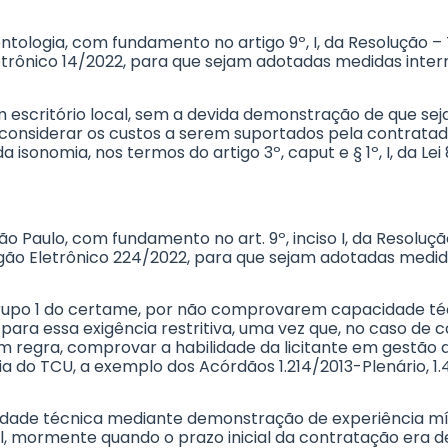
ontologia, com fundamento no artigo 9º, I, da Resolução –
etrônico 14/2022, para que sejam adotadas medidas inte
talem escritório local, sem a devida demonstração de que se
considerar os custos a serem suportados pela contratada
a isonomia, nos termos do artigo 3º, caput e § 1º, I, da 
 São Paulo, com fundamento no art. 9º, inciso I, da Resolu
egão Eletrônico 224/2022, para que sejam adotadas medid
, no grupo 1 do certame, por não comprovarem capacidade 
 para essa exigência restritiva, uma vez que, no caso de c
 regra, comprovar a habilidade da licitante em gestão d
ia do TCU, a exemplo dos Acórdãos 1.214/2013-Plenário, 
idade técnica mediante demonstração de experiência míni
al, mormente quando o prazo inicial da contratação era 