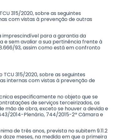
 TCU 315/2020, sobre as seguintes
rnas com vistas à prevenção de outras
ja imprescindível para a garantia da
 e sem avaliar a sua pertinência frente à
Lei 8.666/93, assim como está em confronto
ção TCU 315/2020, sobre as seguintes
as internas com vistas à prevenção de
técnica especificamente no objeto que se
ontratações de serviços terceirizados, os
e mão de obra, exceto se houver a devida e
1.443/2014-Plenário, 744/2015-2ª Câmara e
ma de três anos, prevista no subitem 9.11.2
de doze meses, na medida em que a primeira