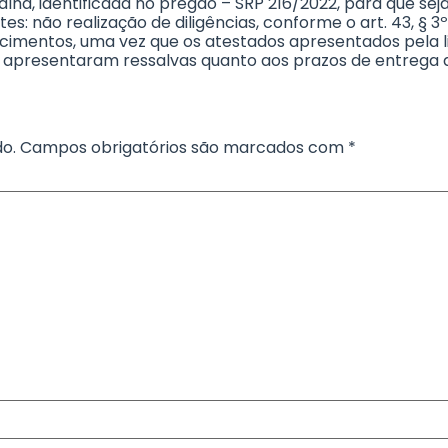
alha, identificada no pregão – SRP 216/2022, para que se
: não realização de diligências, conforme o art. 43, § 3º
necimentos, uma vez que os atestados apresentados pela 
4), apresentaram ressalvas quanto aos prazos de entrega d
o.
Campos obrigatórios são marcados com
*