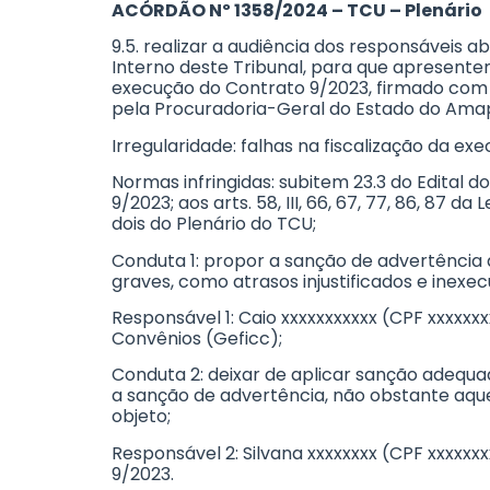
ACÓRDÃO Nº 1358/2024 – TCU – Plenário
9.5. realizar a audiência dos responsáveis ab
Interno deste Tribunal, para que apresentem,
execução do Contrato 9/2023, firmado com a
pela Procuradoria-Geral do Estado do Amapá
Irregularidade: falhas na fiscalização da e
Normas infringidas: subitem 23.3 do Edital do P
9/2023; aos arts. 58, III, 66, 67, 77, 86, 87 
dois do Plenário do TCU;
Conduta 1: propor a sanção de advertência 
graves, como atrasos injustificados e inexec
Responsável 1: Caio xxxxxxxxxxx (CPF xxxxxx
Convênios (Geficc);
Conduta 2: deixar de aplicar sanção adequa
a sanção de advertência, não obstante aque
objeto;
Responsável 2: Silvana xxxxxxxx (CPF xxxxx
9/2023.