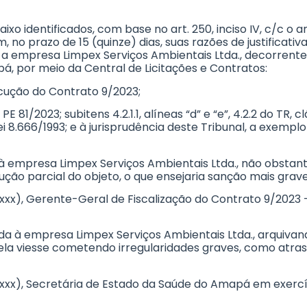
aixo identificados, com base no art. 250, inciso IV, c/c o 
 no prazo de 15 (quinze) dias, suas razões de justificativ
 empresa Limpex Serviços Ambientais Ltda., decorrente 
, por meio da Central de Licitações e Contratos:
xecução do Contrato 9/2023;
E 81/2023; subitens 4.2.1.1, alíneas “d” e “e”, 4.2.2 do TR, c
da Lei 8.666/1993; e à jurisprudência deste Tribunal, a exemp
à empresa Limpex Serviços Ambientais Ltda., não obstan
ução parcial do objeto, o que ensejaria sanção mais grave
xxxx), Gerente-Geral de Fiscalização do Contrato 9/2023 
da à empresa Limpex Serviços Ambientais Ltda., arquivand
la viesse cometendo irregularidades graves, como atrasos
xxxxx), Secretária de Estado da Saúde do Amapá em exerc