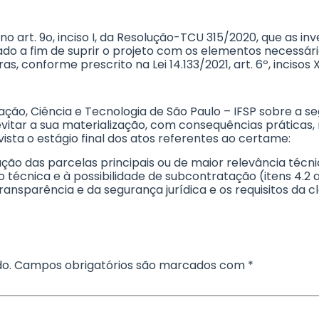
 no art. 9o, inciso I, da Resolução-TCU 315/2020, que as i
ado a fim de suprir o projeto com os elementos necessári
as, conforme prescrito na Lei 14.133/2021, art. 6º, incisos 
ducação, Ciência e Tecnologia de São Paulo – IFSP sobre a 
vitar a sua materialização, com consequências práticas, 
sta o estágio final dos atos referentes ao certame:
ficação das parcelas principais ou de maior relevância técni
o técnica e à possibilidade de subcontratação (itens 4.2 a
ransparência e da segurança jurídica e os requisitos da c
o.
Campos obrigatórios são marcados com
*