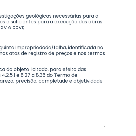
nvestigações geológicas necessárias para a
os e suficientes para a execução das obras
XXV e XXVI;
seguinte impropriedade/falha, identificada no
nas atas de registro de preços e nos termos
ca do objeto licitado, para efeito das
 4.2.5.1 e 8.27 a 8.36 do Termo de
lareza, precisão, completude e objetividade