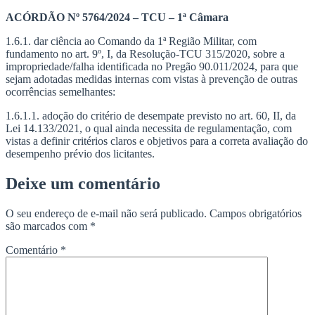
Ir
ACÓRDÃO Nº 5764/2024 – TCU – 1ª Câmara
para
1.6.1. dar ciência ao Comando da 1ª Região Militar, com
o
fundamento no art. 9º, I, da Resolução-TCU 315/2020, sobre a
conteúdo
impropriedade/falha identificada no Pregão 90.011/2024, para que
sejam adotadas medidas internas com vistas à prevenção de outras
ocorrências semelhantes:
1.6.1.1. adoção do critério de desempate previsto no art. 60, II, da
Lei 14.133/2021, o qual ainda necessita de regulamentação, com
vistas a definir critérios claros e objetivos para a correta avaliação do
desempenho prévio dos licitantes.
Deixe um comentário
O seu endereço de e-mail não será publicado.
Campos obrigatórios
são marcados com
*
Comentário
*