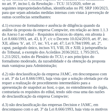
no art. 9º, inciso I, da Resolução – TCU 315/2020, sobre as
seguintes impropriedades/falhas, identificadas no PE SRP 100/2023,
para que sejam adotadas medidas internas com vistas à prevenção de
outras ocorrências semelhantes:
d.1) excesso de formalismo e ausência de diligência quando da
análise da proposta da empresa Compwire, em relação ao item 1.1.3
do Anexo I ao edital – Requisitos técnicos do objeto, em afronta à
Lei 8.666/1993, art. 43, § 3º, c/c o Decreto 10.024/2019, art. 8º, inc.
XII, alínea ‘h’, art. 17, inc. VI, e art. 47; Lei 9.784/1999, art. 2º,
caput, parágrafo único, incisos VI, VIII, IX e XIII; à jurisprudência
do Tribunal, a exemplo dos Acórdãos 2036/2022, 1.795/2015,
1.211/2021, todos do Plenário do TCU; e aos princípios do
formalismo moderado, da razoabilidade e da obtenção da proposta
mais vantajosa para Administração;
d.2) não desclassificação da empresa JAMC, em descompasso com
o art. 3º da Lei 8.666/1993, haja vista que a solução ofertada por ela
requer a realização de procedimento intermediário para a
apresentação de snapshot ao host, o que, no entendimento do órgão,
contrariaria os requisitos do edital, tendo sido essa uma das razões
de desclassificação da empresa Compwire;
d.3) não desclassificação das empresas Decision e JAMC, em
descompasso com o art. 3º da Lei 8.666/1993, haja vista os motivos