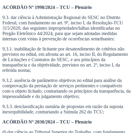
Ir
ACÓRDÃO Nº 1998/2024 – TCU – Plenário
para
9.3. dar ciência à Administração Regional do SESC no Distrito
o
Federal, com fundamento no art. 9º, inciso I, da Resolução-TCU
conteúdo
315/2020, das seguintes impropriedades/falhas identificadas no
Pregão Eletrônico 44/2024, para que sejam adotadas medidas
internas com vistas à prevenção de ocorrências semelhantes:
9.3.1. inabilitação de licitante por desatendimento de critérios não
previstos no edital, em afronta ao art. 16, inciso II, do Regulamento
de Licitações e Contratos do SESC, e aos princípios da
transparência e da objetividade, previstos no art. 2º, inciso I, da
referida norma;
9.3.2. ausência de parâmetros objetivos no edital para análise da
comprovação da prestação de serviços pertinentes e compatíveis
com o objeto licitado, contrariando os princípios da transparência, da
impessoalidade e do julgamento objetivo;
9.3.3. desclassificação sumária de propostas em razão da suposta
inexequibilidade, contrariando a Súmula 262 do TCU;
ACÓRDÃO Nº 2030/2024 – TCU – Plenário
d) dar ciência ao Tribunal Superior do Trabalho, com fundamento