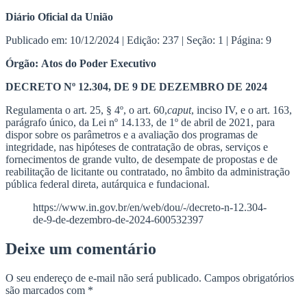
Ir
Diário Oficial da União
para
Publicado em: 10/12/2024 | Edição: 237 | Seção: 1 | Página: 9
o
conteúdo
Órgão: Atos do Poder Executivo
DECRETO Nº 12.304, DE 9 DE DEZEMBRO DE 2024
Regulamenta o art. 25, § 4º, o art. 60,
caput
, inciso IV, e o art. 163,
parágrafo único, da Lei nº 14.133, de 1º de abril de 2021, para
dispor sobre os parâmetros e a avaliação dos programas de
integridade, nas hipóteses de contratação de obras, serviços e
fornecimentos de grande vulto, de desempate de propostas e de
reabilitação de licitante ou contratado, no âmbito da administração
pública federal direta, autárquica e fundacional.
https://www.in.gov.br/en/web/dou/-/decreto-n-12.304-
de-9-de-dezembro-de-2024-600532397
Deixe um comentário
O seu endereço de e-mail não será publicado.
Campos obrigatórios
são marcados com
*