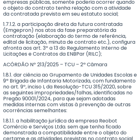
empresas públicas, somente poderia ocorrer quando
o objeto do contrato tenha relação com a atividade
da contratada prevista em seu estatuto social;
1.7.1.2. a participação direta da futura contratada
(Emgepron) nos atos da fase preparatória da
contratação (elaboração do termo de referência,
edital de licitação, minuta de contrato etc.), configura
afronta aos art. 3º a 13 do Regulamento Interno de
Licitações e Contratos da ENBPar (RILC);
ACÓRDÃO Nº 213/2025 – TCU – 2ª Câmara
1.8.1. dar ciência ao Grupamento de Unidades Escolas e
9ª Brigada de Infantaria Motorizada, com fundamento
no art. 9º, inciso I, da Resolução-TCU 315/2020, sobre
as seguintes impropriedades/falhas, identificadas no
Pregão 90001/2024, para que sejam adotadas
medidas internas com vistas à prevenção de outras
ocorrências semelhantes:
1.8.1.1. a habilitação jurídica da empresa Reobot
Comércio e Serviços Ltda. sem que tenha ficado
demonstrada a compatibilidade entre o objeto do
certame e as atividades previstas no contrato social