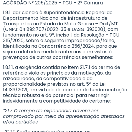
ACÓRDÃO Nº 205/2025 – TCU – 2ª Câmara
1.8.1. dar ciência à Superintendência Regional do
Departamento Nacional de Infraestrutura de
Transportes no Estado do Mato Grosso – Dnit/MT
(CNPJ: 04.892.707/0022-35 e UASG: 393020), com
fundamento no art. 9º, inciso I, da Resolução – TCU
315/2020, sobre a seguinte impropriedade/falha,
identificada na Concorrência 256/2024, para que
sejam adotadas medidas internas com vistas à
prevenção de outras ocorrências semelhantes:
1.8.1.1. a exigência contida no item 21.7.1 do termo de
referência viola os princípios da motivação, da
razoabilidade, da competitividade e da
proporcionalidade previstos no art. 5º da Lei
14.133/2021, em virtude de carecer de fundamentação
técnica robusta e do potencial para restringir
indevidamente a competitividade do certame;
“21.7 O tempo de experiência deverá ser
comprovado por meio da apresentação atestados
e/ou certidões.
21.7.1. Serão considerados apenas os