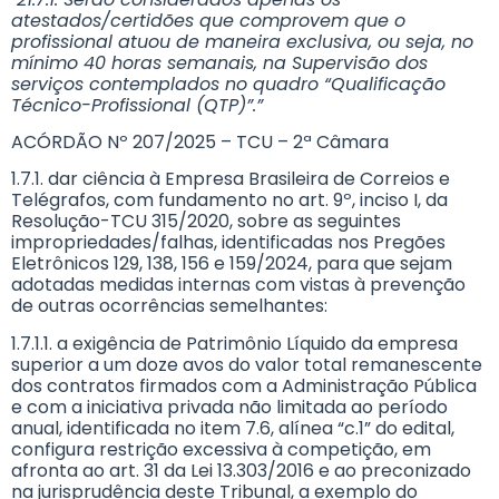
atestados/certidões que comprovem que o
profissional atuou de maneira exclusiva, ou seja, no
mínimo 40 horas semanais, na Supervisão dos
serviços contemplados no quadro “Qualificação
Técnico-Profissional (QTP)”.”
ACÓRDÃO Nº 207/2025 – TCU – 2ª Câmara
1.7.1. dar ciência à Empresa Brasileira de Correios e
Telégrafos, com fundamento no art. 9º, inciso I, da
Resolução-TCU 315/2020, sobre as seguintes
impropriedades/falhas, identificadas nos Pregões
Eletrônicos 129, 138, 156 e 159/2024, para que sejam
adotadas medidas internas com vistas à prevenção
de outras ocorrências semelhantes:
1.7.1.1. a exigência de Patrimônio Líquido da empresa
superior a um doze avos do valor total remanescente
dos contratos firmados com a Administração Pública
e com a iniciativa privada não limitada ao período
anual, identificada no item 7.6, alínea “c.1” do edital,
configura restrição excessiva à competição, em
afronta ao art. 31 da Lei 13.303/2016 e ao preconizado
na jurisprudência deste Tribunal, a exemplo do