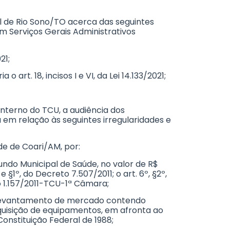
pal de Rio Sono/TO acerca das seguintes
m Serviços Gerais Administrativos
21;
art. 18, incisos I e VI, da Lei 14.133/2021;
 Interno do TCU, a audiência dos
a em relação às seguintes irregularidades e
de de Coari/AM, por:
undo Municipal de Saúde, no valor de R$
 §1º, do Decreto 7.507/2011; o art. 6º, §2º,
o 1.157/2011-TCU-1ª Câmara;
do levantamento de mercado contendo
aquisição de equipamentos, em afronta ao
 Constituição Federal de 1988;