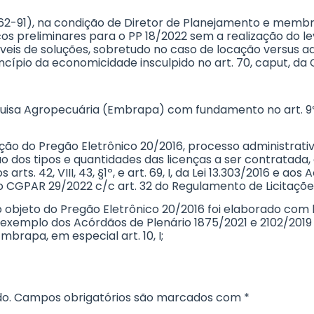
.262-91), na condição de Diretor de Planejamento e memb
nicos preliminares para o PP 18/2022 sem a realização d
íveis de soluções, sobretudo no caso de locação versus 
princípio da economicidade insculpido no art. 70, caput, da
squisa Agropecuária (Embrapa) com fundamento no art. 9º, 
citação do Pregão Eletrônico 20/2016, processo administrat
 dos tipos e quantidades das licenças a ser contratada, 
rts. 42, VIII, 43, §1º, e art. 69, I, da Lei 13.303/2016 e ao
ão CGPAR 29/2022 c/c art. 32 do Regulamento de Licitaçõ
o objeto do Pregão Eletrônico 20/2016 foi elaborado co
 exemplo dos Acórdãos de Plenário 1875/2021 e 2102/2019 
brapa, em especial art. 10, I;
o.
Campos obrigatórios são marcados com
*