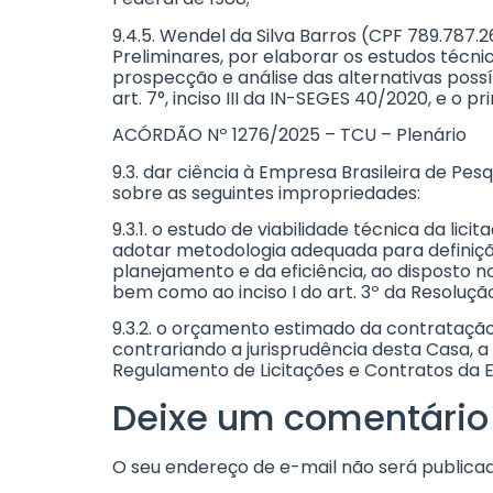
9.4.5. Wendel da Silva Barros (CPF 789.787
Preliminares, por elaborar os estudos téc
prospecção e análise das alternativas poss
art. 7°, inciso III da IN-SEGES 40/2020, e o 
ACÓRDÃO Nº 1276/2025 – TCU – Plenário
9.3. dar ciência à Empresa Brasileira de Pe
sobre as seguintes impropriedades:
9.3.1. o estudo de viabilidade técnica da li
adotar metodologia adequada para definição
planejamento e da eficiência, ao disposto nos a
bem como ao inciso I do art. 3º da Resoluç
9.3.2. o orçamento estimado da contrataçã
contrariando a jurisprudência desta Casa, a
Regulamento de Licitações e Contratos da Em
Deixe um comentário
O seu endereço de e-mail não será publicad