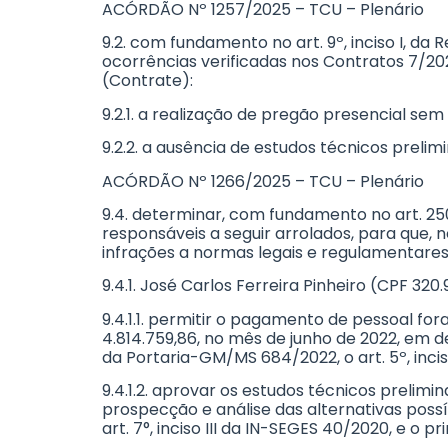
ACÓRDÃO Nº 1257/2025 – TCU – Plenário
9.2. com fundamento no art. 9º, inciso I, d
ocorrências verificadas nos Contratos 7/20
(Contrate):
9.2.1. a realização de pregão presencial sem 
9.2.2. a ausência de estudos técnicos prelimin
ACÓRDÃO Nº 1266/2025 – TCU – Plenário
9.4. determinar, com fundamento no art. 250,
responsáveis a seguir arrolados, para que, n
infrações a normas legais e regulamentares
9.4.1. José Carlos Ferreira Pinheiro (CPF 32
9.4.1.1. permitir o pagamento de pessoal fo
4.814.759,86, no mês de junho de 2022, em desa
da Portaria-GM/MS 684/2022, o art. 5º, inc
9.4.1.2. aprovar os estudos técnicos preli
prospecção e análise das alternativas poss
art. 7°, inciso III da IN-SEGES 40/2020, e o 