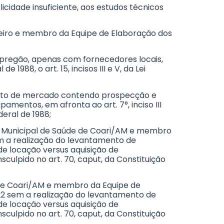
icidade insuficiente, aos estudos técnicos
nceiro e membro da Equipe de Elaboração dos
o pregão, apenas com fornecedores locais,
988, o art. 15, incisos III e V, da Lei
amento de mercado contendo prospecção e
amentos, em afronta ao art. 7°, inciso III
eral de 1988;
ria Municipal de Saúde de Coari/AM e membro
em a realização do levantamento de
e locação versus aquisição de
sculpido no art. 70, caput, da Constituição
l de Coari/AM e membro da Equipe de
022 sem a realização do levantamento de
e locação versus aquisição de
sculpido no art. 70, caput, da Constituição