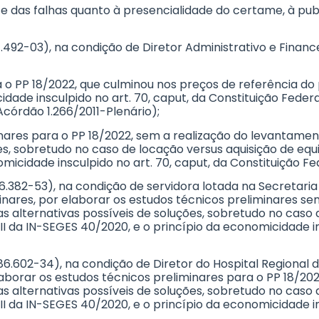
e das falhas quanto à presencialidade do certame, à publ
54.492-03), na condição de Diretor Administrativo e Fina
ra o PP 18/2022, que culminou nos preços de referência d
 insculpido no art. 70, caput, da Constituição Federal de 1
Acórdão 1.266/2011-Plenário);
iminares para o PP 18/2022, sem a realização do levant
es, sobretudo no caso de locação versus aquisição de equip
icidade insculpido no art. 70, caput, da Constituição Fed
426.382-53), na condição de servidora lotada na Secreta
inares, por elaborar os estudos técnicos preliminares s
alternativas possíveis de soluções, sobretudo no caso d
III da IN-SEGES 40/2020, e o princípio da economicidade in
786.602-34), na condição de Diretor do Hospital Regiona
laborar os estudos técnicos preliminares para o PP 18/2
alternativas possíveis de soluções, sobretudo no caso d
III da IN-SEGES 40/2020, e o princípio da economicidade in