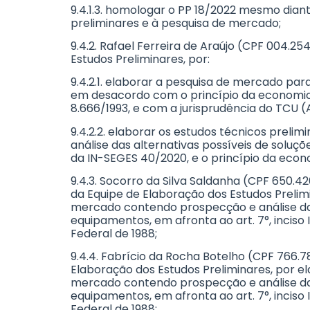
9.4.1.3. homologar o PP 18/2022 mesmo diant
preliminares e à pesquisa de mercado;
9.4.2. Rafael Ferreira de Araújo (CPF 004.2
Estudos Preliminares, por:
9.4.2.1. elaborar a pesquisa de mercado pa
em desacordo com o princípio da economicidade
8.666/1993, e com a jurisprudência do TCU (
9.4.2.2. elaborar os estudos técnicos prel
análise das alternativas possíveis de soluçõ
da IN-SEGES 40/2020, e o princípio da econom
9.4.3. Socorro da Silva Saldanha (CPF 650.
da Equipe de Elaboração dos Estudos Prelim
mercado contendo prospecção e análise das 
equipamentos, em afronta ao art. 7°, inciso 
Federal de 1988;
9.4.4. Fabrício da Rocha Botelho (CPF 766.
Elaboração dos Estudos Preliminares, por e
mercado contendo prospecção e análise das 
equipamentos, em afronta ao art. 7°, inciso 
Federal de 1988;