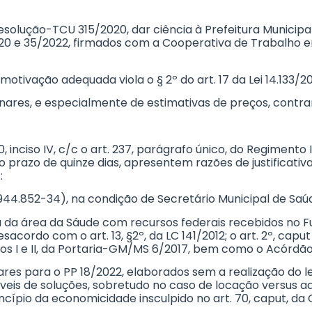
a Resolução-TCU 315/2020, dar ciência à Prefeitura Munici
20 e 35/2022, firmados com a Cooperativa de Trabalho e
motivação adequada viola o § 2º do art. 17 da Lei 14.133/20
ares, e especialmente de estimativas de preços, contraria o 
 inciso IV, c/c o art. 237, parágrafo único, do Regimento
o prazo de quinze dias, apresentem razões de justificativ
:
0.944.852-34), na condição de Secretário Municipal de Saú
ra da área da Sáude com recursos federais recebidos no F
cordo com o art. 13, §2º, da LC 141/2012; o art. 2º, caput e
isos I e II, da Portaria-GM/MS 6/2017, bem como o Acórdã
minares para o PP 18/2022, elaborados sem a realização 
íveis de soluções, sobretudo no caso de locação versus 
princípio da economicidade insculpido no art. 70, caput, da