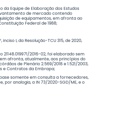
ro da Equipe de Elaboração dos Estudos
o levantamento de mercado contendo
aquisição de equipamentos, em afronta ao
 Constituição Federal de 1988;
inciso I, da Resolução-TCU 315, de 2020,
ivo 21148.019971/2016-02, foi elaborado sem
em afronta, atualmente, aos princípios do
s Acórdãos de Plenário 2.569/2018 e 1.521/2003,
es e Contratos da Embrapa;
m base somente em consulta a fornecedores,
e, por analogia, a IN 73/2020-SGD/ME, e o