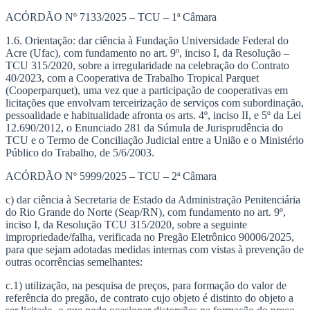
Ir
ACÓRDÃO Nº 7133/2025 – TCU – 1ª Câmara
para
1.6. Orientação: dar ciência à Fundação Universidade Federal do
o
Acre (Ufac), com fundamento no art. 9º, inciso I, da Resolução –
conteúdo
TCU 315/2020, sobre a irregularidade na celebração do Contrato
40/2023, com a Cooperativa de Trabalho Tropical Parquet
(Cooperparquet), uma vez que a participação de cooperativas em
licitações que envolvam terceirização de serviços com subordinação,
pessoalidade e habitualidade afronta os arts. 4º, inciso II, e 5º da Lei
12.690/2012, o Enunciado 281 da Súmula de Jurisprudência do
TCU e o Termo de Conciliação Judicial entre a União e o Ministério
Público do Trabalho, de 5/6/2003.
ACÓRDÃO Nº 5999/2025 – TCU – 2ª Câmara
c) dar ciência à Secretaria de Estado da Administração Penitenciária
do Rio Grande do Norte (Seap/RN), com fundamento no art. 9º,
inciso I, da Resolução TCU 315/2020, sobre a seguinte
impropriedade/falha, verificada no Pregão Eletrônico 90006/2025,
para que sejam adotadas medidas internas com vistas à prevenção de
outras ocorrências semelhantes:
c.1) utilização, na pesquisa de preços, para formação do valor de
referência do pregão, de contrato cujo objeto é distinto do objeto a